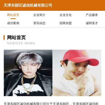
天津东丽区诚信机械有限公司
网站首页
企业简介
企业文化
产品服务
成功案例
资讯动态
招商加盟
诚聘英才
网站首页
WEBSITE HOME
天津东丽区诚信机械有限公司位于天津东丽区，天津东丽区诚信机